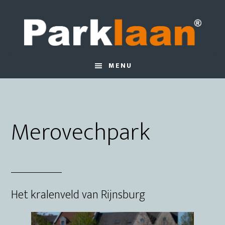
Door
Spring
naar
naar
de
de
hoofd
eerste
inhoud
sidebar
MENU
Merovechpark
Het kralenveld van Rijnsburg