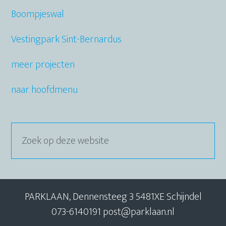
Boompjeswal
Vestingpark Sint-Bernardus
meer projecten
naar hoofdmenu
Zoek
op
deze
website
PARKLAAN, Dennensteeg 3 5481XE Schijndel
073-6140191 post@parklaan.nl