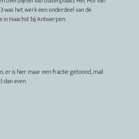
en overblijfsel van buitenplaats Het Hof van
23 was het werk een onderdeel van de
e in Haachst bij Antwerpen.
n, er is hier maar een fractie getoond, mail
) dan even.