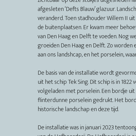
zichtbaar op deze stukjes uitgesneden la
afgesleten ‘Defts Blauw’ glazuur. Land
veranderd. Toen stadhouder Willem II u
de buitenplaatsen. Er kwam meer behoe
van Den Haag en Delft te voeden. Nog w
groeiden Den Haag en Delft. Zo worden 
aan ons landshcap, en het porselein, waa
De basis van de installatie wordt gevorm
uit het schip Tek Sing. Dit schip is in 1
volgeladen met porselein. Een bordje uit 
flinterdunne porselein gedrukt. Het bord
historische landschap en deze tijd.
De installatie was in januari 2023 tent