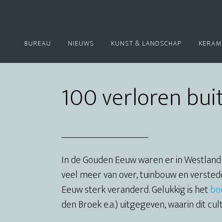
BUREAU
NIEUWS
KUNST & LANDSCHAP
KERAM
100 verloren bui
In de Gouden Eeuw waren er in Westland w
veel meer van over, tuinbouw en versted
Eeuw sterk veranderd. Gelukkig is het
bo
den Broek e.a.) uitgegeven, waarin dit cu