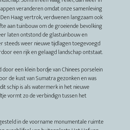
ndschap. Soms in een vaag reliëf, dan weer in
schappen veranderen omdat onze samenleving
it Den Haag vertrok, verdwenen langzaam ook
fte aan tuinbouw om de groeiende bevolking
eer laten ontstond de glastuinbouw en
er steeds weer nieuwe tijdlagen toegevoegd
rdoor een rijk en gelaagd landschap ontstaat.
d door een klein bordje van Chinees porselein
822 voor de kust van Sumatra gezonken en was
dit schip is als watermerk in het nieuwe
tje vormt zo de verbindign tussen het
oongesteld in de voorname monumentale ruimte