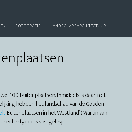
IEK
FOTOGRAFIE
LANDSCHAPSARCHITECTUUR
tenplaatsen
el 100 buitenplaatsen. Inmiddels is daar niet
elijking hebben het landschap van de Gouden
ek
‘Buitenplaatsen in het Westland’ (Martin van
ltureel erfgoed is vastgelegd.